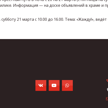
азилике. Информация — на доске объявлений в храме и п
бботу 21 марта с 10.00 до 16.00. Тема: «Жажду!», ведёт