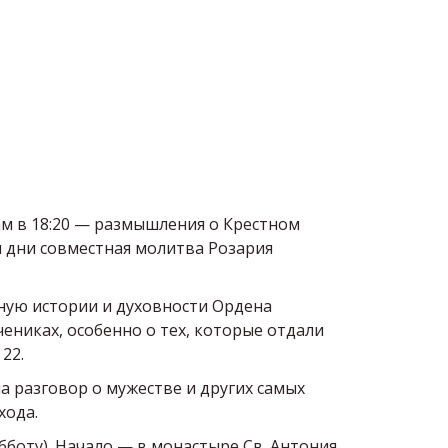
ам в 18:20 — размышления о Крестном
ти дни совместная молитва Розария
ную истории и духовности Ордена
ениках, особенно о тех, которые отдали
 22.
а разговор о мужестве и других самых
хода.
бботу). Начало — в монастыре Св. Антония