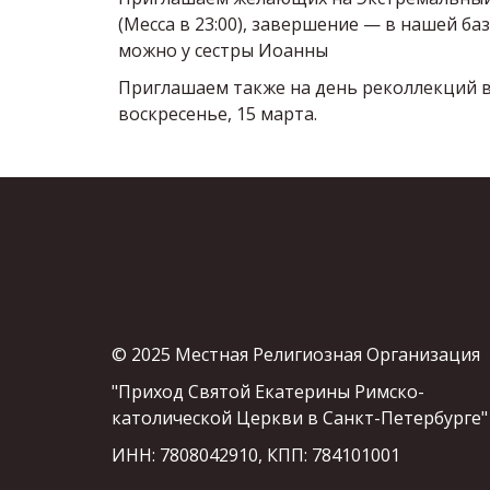
(Месса в 23:00), завершение — в нашей б
можно у сестры Иоанны
Приглашаем также на день реколлекций в су
воскресенье, 15 марта.
© 2025 Местная Религиозная Организация
"Приход Святой Екатерины Римско-
католической Церкви в Санкт-Петербурге"
ИНН: 7808042910, КПП: 784101001