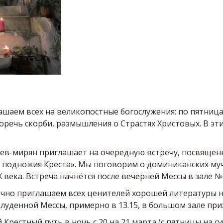
ашаем всех на великопостные богослужения: по пятниц
Горечь скорби, размышления о Страстях Христовых. В э
ев-мирян приглашает на очередную встречу, посвящен
 подножия Креста». Мы поговорим о доминиканских муч
X века. Встреча начнётся после вечерней Мессы в зале №
ечно приглашаем всех ценителей хорошей литературы н
олуденной Мессы, примерно в 13.15, в большом зале при
естный путь в ночь с 20 на 21 марта (с пятницы на су