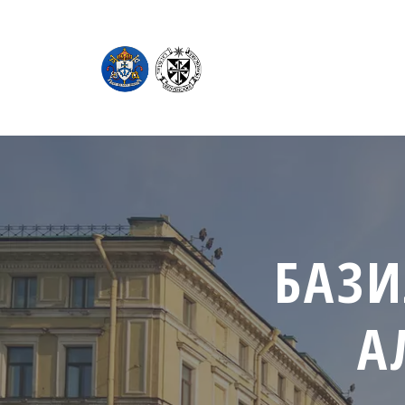
БАЗИ
А