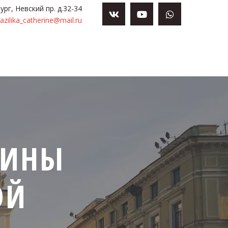
ург
,
Невский пр. д.32-34
azilika_catherine@mail.ru
ИНЫ 
ОЙ